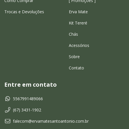
Como Comprar
[ Promoções ]
Trocas e Devoluções
Erva Mate
Kit Tereré
Chás
Acessórios
Sobre
Contato
Entre em contato
5567991489066
(67) 3431-1902
falecom@ervamatesantoantonio.com.br