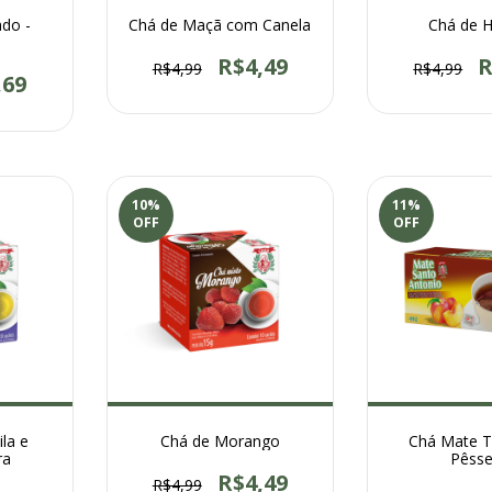
do -
Chá de Maçã com Canela
Chá de H
R$4,49
R
R$4,99
R$4,99
,69
10
%
11
%
OFF
OFF
la e
Chá de Morango
Chá Mate T
ra
Pêss
R$4,49
R$4,99