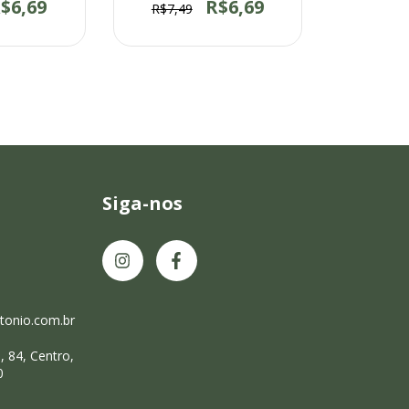
$6,69
R$6,69
R$7,49
Siga-nos
onio.com.br
 84, Centro,
0