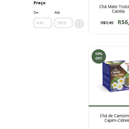
Preço
Chá Mate Tosta
Canela
De
Até
R$6
R$7,49
10
%
OFF
Chá de Camomi
Capim-Cidrei