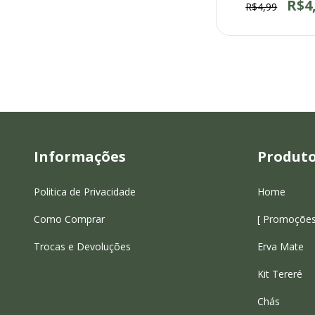
R$4
R$4,99
Informações
Produt
Politica de Privacidade
Home
Como Comprar
[ Promoções
Trocas e Devoluções
Erva Mate
Kit Tereré
Chás