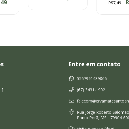
,49
R
R$7,49
os
Entre em contato
5567991489066
 ]
(67) 3431-1902
falecom@ervamatesantoant
Rua Jorge Roberto Salomão,
Ponta Porã, MS - 79904-60
Visite o nosso Blog!