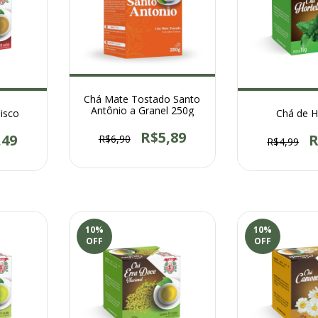
Chá Mate Tostado Santo
Antônio a Granel 250g
bisco
Chá de H
R$5,89
,49
R
R$6,90
R$4,99
10
%
10
%
OFF
OFF