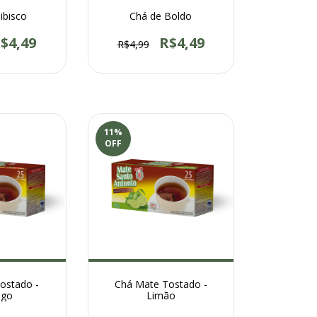
ibisco
Chá de Boldo
$4,49
R$4,49
R$4,99
11
%
OFF
ostado -
Chá Mate Tostado -
ego
Limão