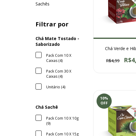
Sachês
Filtrar por
Chá Mate Tostado -
Saborizado
Chá Verde e Hi
Pack Com 10 X
R$4
R$4,99
Caixas (4)
Pack Com 30 X
Caixas (4)
Unitário (4)
10
%
OFF
Chá Sachê
Pack Com 10 X 10g
(9)
Pack Com 10 X 15g