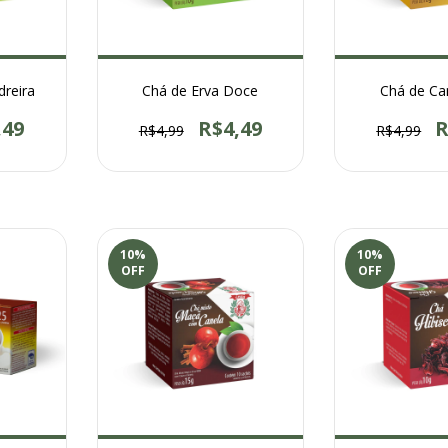
dreira
Chá de Erva Doce
Chá de C
,49
R$4,49
R
R$4,99
R$4,99
10
%
10
%
OFF
OFF