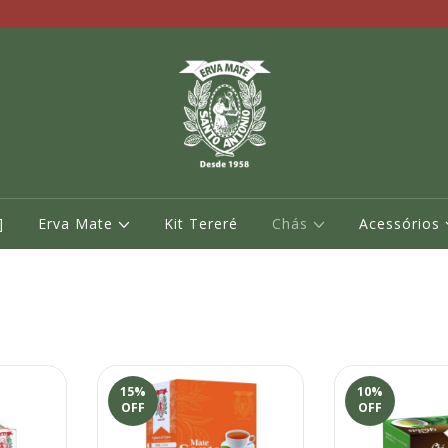
]
Erva Mate
Kit Tereré
Chás
Acessórios
15
%
10
%
OFF
OFF