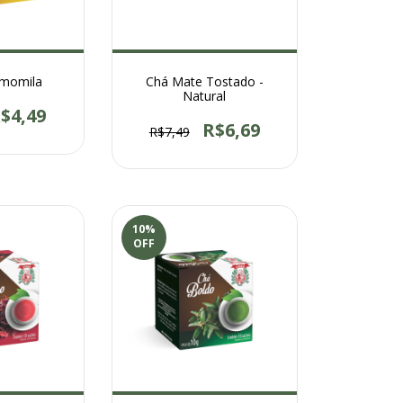
amomila
Chá Mate Tostado -
Natural
$4,49
R$6,69
R$7,49
10
%
OFF