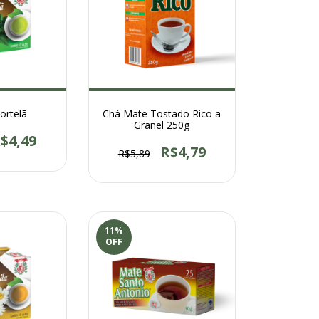
ortelã
Chá Mate Tostado Rico a
Granel 250g
$4,49
R$4,79
R$5,89
11
%
OFF