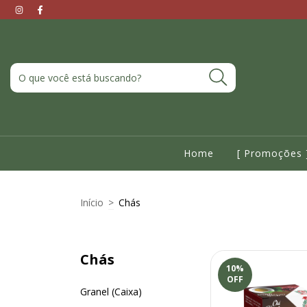
Home
[ Promoções 
Início
>
Chás
Chás
10
%
OFF
Granel (Caixa)