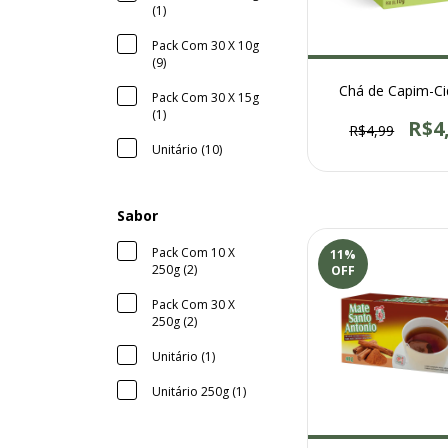
(1)
Pack Com 30 X 10g
(9)
Chá de Capim-Ci
Pack Com 30 X 15g
(1)
R$4
R$4,99
Unitário (10)
Sabor
Pack Com 10 X
11
%
250g (2)
OFF
Pack Com 30 X
250g (2)
Unitário (1)
Unitário 250g (1)