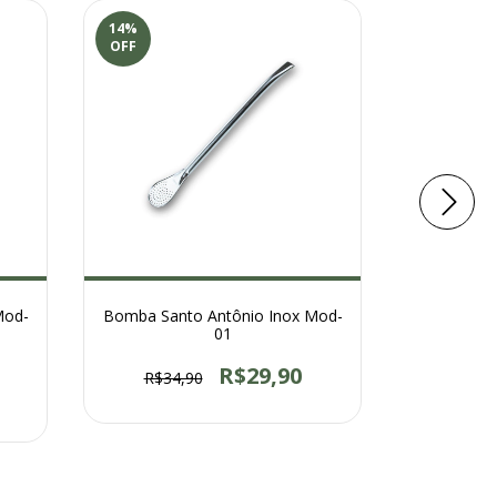
14
%
14
%
OFF
OFF
Mod-
Bomba Santo Antônio Inox Mod-
Bomba San
01
R$29,90
R$34,90
R$34