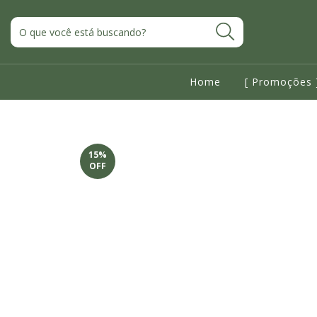
Home
[ Promoções 
15
%
OFF