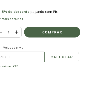
5% de desconto
pagando com Pix
r mais detalhes
regas para o CEP:
ALTERAR CEP
Meios de envio
CALCULAR
 sei meu CEP