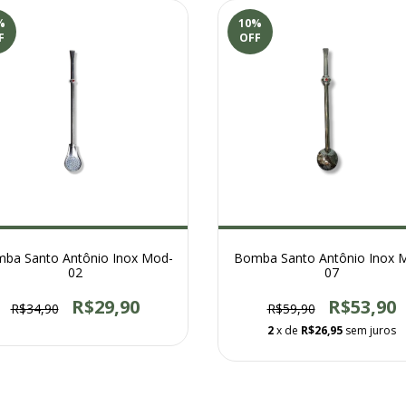
%
10
%
F
OFF
ba Santo Antônio Inox Mod-
Bomba Santo Antônio Inox 
02
07
R$29,90
R$53,90
R$34,90
R$59,90
2
x de
R$26,95
sem juros