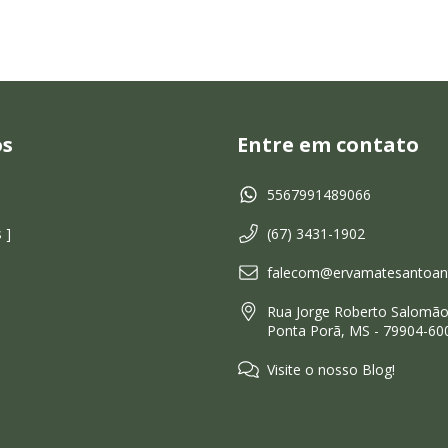
os
Entre em contato
5567991489066
 ]
(67) 3431-1902
falecom@ervamatesantoant
Rua Jorge Roberto Salomão,
Ponta Porã, MS - 79904-60
Visite o nosso Blog!