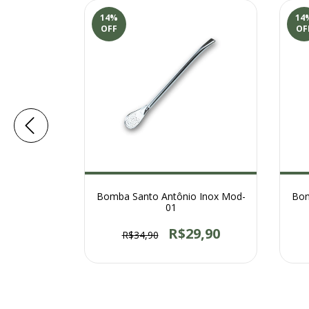
14
%
14
OFF
OF
 Inox Mod-
Bomba Santo Antônio Inox Mod-
Bom
01
3,90
R$29,90
R$34,90
 juros