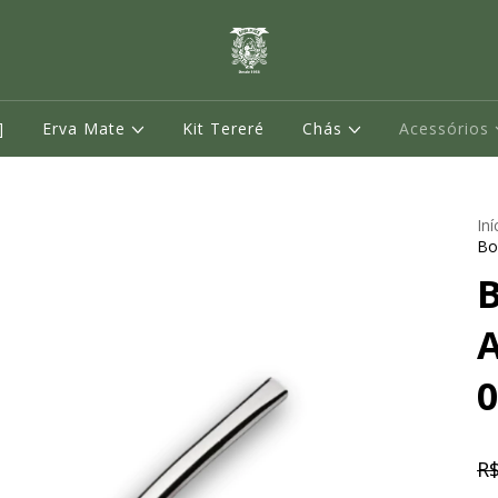
]
Erva Mate
Kit Tereré
Chás
Acessórios
Iní
Bo
A
0
R$