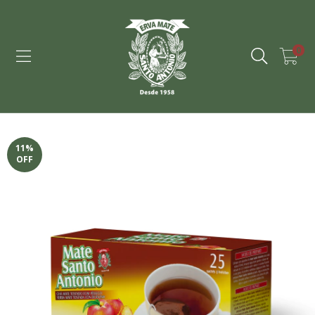
0
11
%
OFF