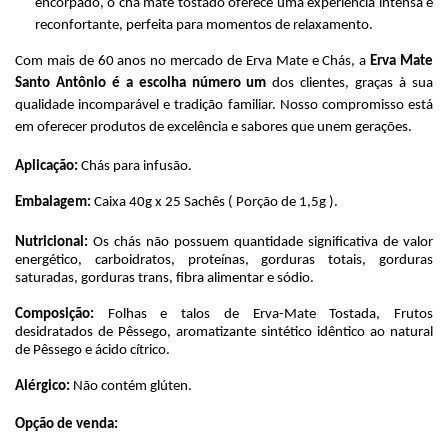
encorpado, o chá mate tostado oferece uma experiência intensa e
reconfortante, perfeita para momentos de relaxamento.
Com mais de 60 anos no mercado de Erva Mate e Chás, a
Erva Mate
Santo Antônio é a escolha número um
dos clientes, graças à sua
qualidade incomparável e tradição familiar. Nosso compromisso está
em oferecer produtos de excelência e sabores que unem gerações.
Aplicação:
Chás para infusão.
Embalagem:
Caixa 40g x 25 Sachês ( Porção de 1,5g ).
Nutricional:
Os chás não possuem quantidade significativa de valor
energético, carboidratos, proteínas, gorduras totais, gorduras
saturadas, gorduras trans, fibra alimentar e sódio.
Composição:
Folhas e talos de Erva-Mate Tostada, Frutos
desidratados de Pêssego, aromatizante sintético idêntico ao natural
de Pêssego e ácido cítrico.
Alérgico:
Não contém glúten.
Opção de venda: