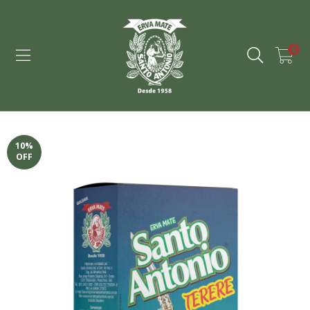
0
10
%
OFF