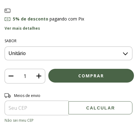
5% de desconto
pagando com Pix
Ver mais detalhes
SABOR
Entregas para o CEP:
ALTERAR CEP
Meios de envio
CALCULAR
Não sei meu CEP