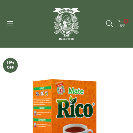
0
19
%
OFF