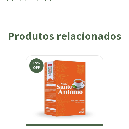
Produtos relacionados
15
%
OFF