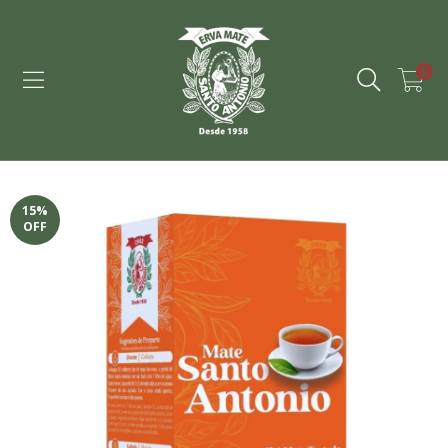
0
15
%
OFF